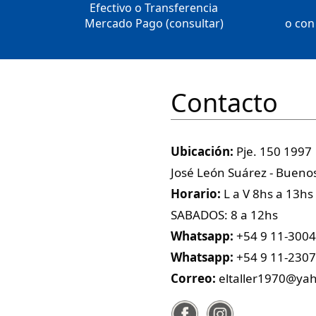
Efectivo o Transferencia
Mercado Pago (consultar)
o con 
Contacto
Ubicación:
Pje. 150 1997
José León Suárez - Buenos
Horario:
L a V 8hs a 13hs
SABADOS: 8 a 12hs
Whatsapp:
+54 9 11-300
Whatsapp:
+54 9 11-230
Correo:
eltaller1970@ya