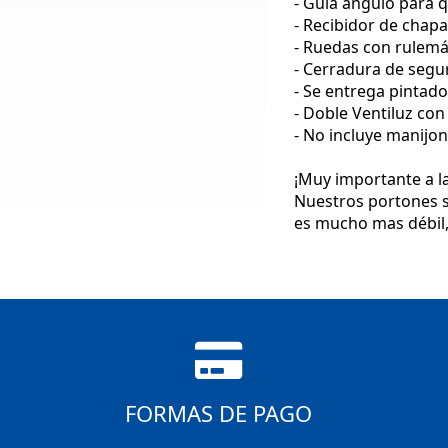
- Guía ángulo para q
- Recibidor de chapa
- Ruedas con rulemá
- Cerradura de segu
- Se entrega pintado
- Doble Ventiluz co
- No incluye manijon
¡
Muy importante a la
Nuestros portones s
es mucho mas débil, 
FORMAS DE PAGO