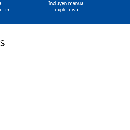
a
Incluyen manual
ación
explicativo
s