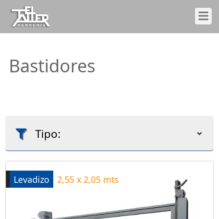
Bastidores
Levadizo
2,55 x 2,05 mts