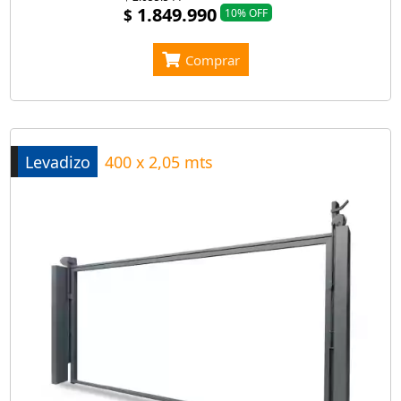
1.849.990
$
10% OFF
Comprar
Levadizo
400 x 2,05 mts