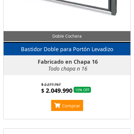
Doble Cochera
Bastidor Doble para Portón Levadizo
Fabricado en Chapa 16
Todo chapa n 16
$ 2.277.767
2.049.990
$
10% OFF
Comprar