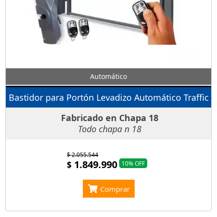
Automático
Bastidor para Portón Levadizo Automático Traffic
Fabricado en Chapa 18
Todo chapa n 18
$ 2.055.544
1.849.990
$
10% OFF
Comprar