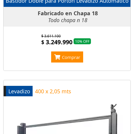
Bastidor Doble para Portón Levadizo Automático
Fabricado en Chapa 18
Todo chapa n 18
$ 3.611.100
3.249.990
$
10% OFF
Comprar
Levadizo
400 x 2,05 mts