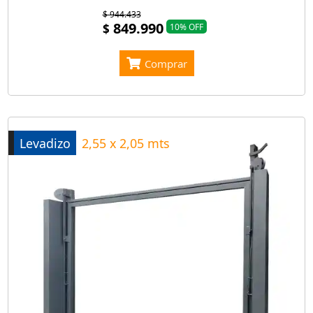
$ 944.433
849.990
$
10% OFF
Comprar
Levadizo
2,55 x 2,05 mts