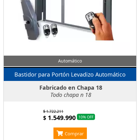
Automático
Bastidor para Portón Levadizo Automático
Fabricado en Chapa 18
Todo chapa n 18
$ 1.722.211
1.549.990
$
10% OFF
Comprar