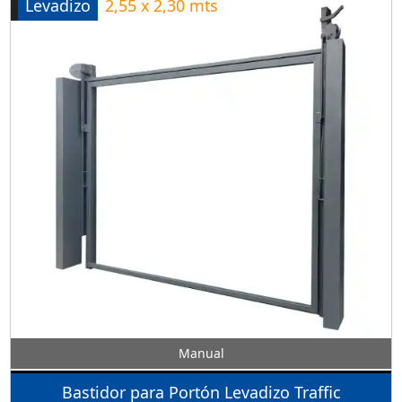
Levadizo
2,55 x 2,30 mts
Manual
Bastidor para Portón Levadizo Traffic