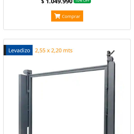
1.049.990
$
10% OFF
Comprar
Levadizo
2,55 x 2,20 mts