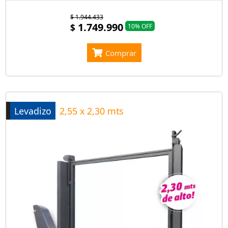
$ 1.944.433
1.749.990
$
10% OFF
Comprar
Levadizo
2,55 x 2,30 mts