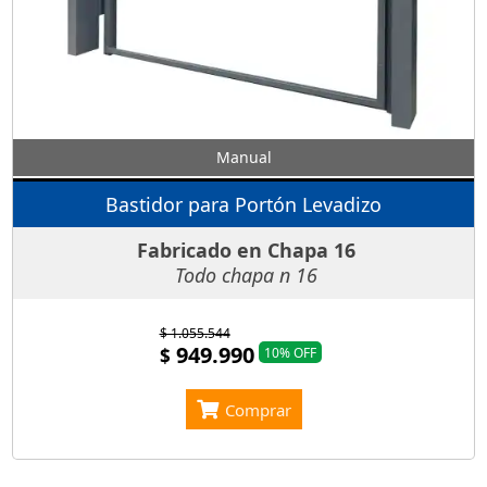
Manual
Bastidor para Portón Levadizo
Fabricado en Chapa 16
Todo chapa n 16
$ 1.055.544
949.990
$
10% OFF
Comprar