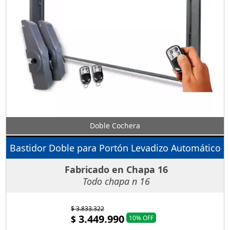
Doble Cochera
Bastidor Doble para Portón Levadizo Automático
Fabricado en Chapa 16
Todo chapa n 16
$ 3.833.322
3.449.990
$
10% OFF