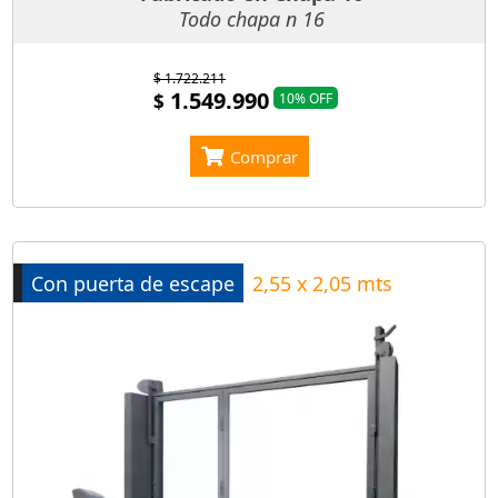
Todo chapa n 16
$ 1.722.211
1.549.990
$
10% OFF
Comprar
Con puerta de escape
2,55 x 2,05 mts