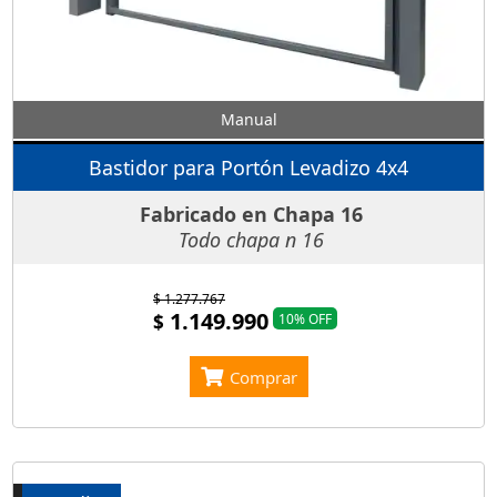
Manual
Bastidor para Portón Levadizo 4x4
Fabricado en Chapa 16
Todo chapa n 16
$ 1.277.767
1.149.990
$
10% OFF
Comprar