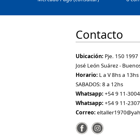
Contacto
Ubicación:
Pje. 150 1997
José León Suárez - Buenos
Horario:
L a V 8hs a 13hs
SABADOS: 8 a 12hs
Whatsapp:
+54 9 11-300
Whatsapp:
+54 9 11-230
Correo:
eltaller1970@ya