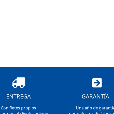
ENTREGA
GARANTÍA
Con fletes propios
Una año de garantí
los que el cliente indique
por defectos de fabric